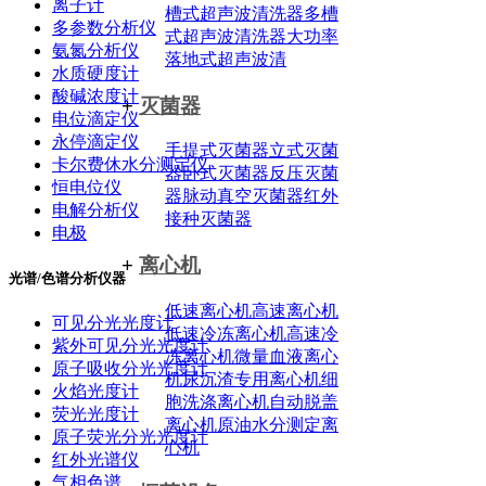
离子计
槽式超声波清洗器
多槽
多参数分析仪
式超声波清洗器
大功率
氨氮分析仪
落地式超声波清
水质硬度计
酸碱浓度计
+
灭菌器
电位滴定仪
永停滴定仪
手提式灭菌器
立式灭菌
卡尔费休水分测定仪
器
卧式灭菌器
反压灭菌
恒电位仪
器
脉动真空灭菌器
红外
电解分析仪
接种灭菌器
电极
+
离心机
光谱/色谱分析仪器
低速离心机
高速离心机
可见分光光度计
低速冷冻离心机
高速冷
紫外可见分光光度计
冻离心机
微量血液离心
原子吸收分光光度计
机
尿沉渣专用离心机
细
火焰光度计
胞洗涤离心机
自动脱盖
荧光光度计
离心机
原油水分测定离
原子荧光分光光度计
心机
红外光谱仪
气相色谱