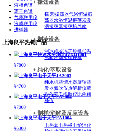
+
振荡设备
液相色谱
离子色谱
摇床/振荡器
气浴恒温振
气质联用仪
荡器
水浴恒温振荡器
漩
液质联用仪
涡振荡器
振荡培养箱
进样器
+
制冷设备
上海良平热销产品
制冰机
冷冻干燥机
低温
上海良平快速水分测定仪XQ1001
冰箱
冷却水循环机
¥7800
+
纯化/萃取设备
上海良平电子天平JA2003
纯水机
蒸馏水器
旋转蒸
¥4700
发器
氮吹仪
热解析仪
萃
取仪
索氏提取仪
比例稀
上海良平电子天平FA2004
释仪
¥7000
+
制样/消解及反应设备
上海良平电子天平FA1004
电热套
电热板
电炉
消化
¥6300