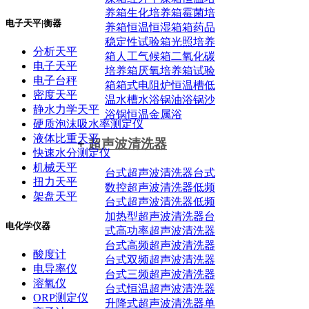
养箱
生化培养箱
霉菌培
电子天平|衡器
养箱
恒温恒湿箱箱
药品
稳定性试验箱
光照培养
分析天平
箱
人工气候箱
二氧化碳
电子天平
培养箱
厌氧培养箱
试验
电子台秤
箱
箱式电阻炉
恒温槽
低
密度天平
温水槽
水浴锅
油浴锅
沙
静水力学天平
浴锅
恒温金属浴
硬质泡沫吸水率测定仪
液体比重天平
+
超声波清洗器
快速水分测定仪
机械天平
台式超声波清洗器
台式
扭力天平
数控超声波清洗器
低频
架盘天平
台式超声波清洗器
低频
加热型超声波清洗器
台
电化学仪器
式高功率超声波清洗器
台式高频超声波清洗器
酸度计
台式双频超声波清洗器
电导率仪
台式三频超声波清洗器
溶氧仪
台式恒温超声波清洗器
ORP测定仪
升降式超声波清洗器
单