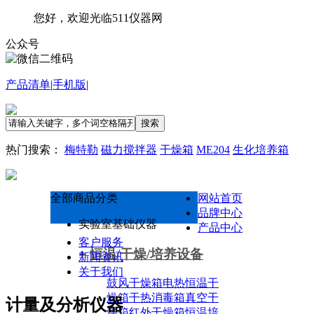
您好，欢迎光临511仪器网
公众号
产品清单
|
手机版
|
搜索
热门搜索：
梅特勒
磁力搅拌器
干燥箱
ME204
生化培养箱
全部商品分类
网站首页
品牌中心
实验室基础仪器
产品中心
客户服务
+
恒温/干燥/培养设备
新闻资讯
关于我们
鼓风干燥箱
电热恒温干
燥箱
干热消毒箱
真空干
计量及分析仪器
燥箱
红外干燥箱
恒温培