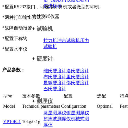
仪
进样器
*配置RS232接口，可连接计算机或者微型打印机
物性测试仪器
*两种打印输出方式
*故障自动报警
+
试验机
*配置下称钩
拉力机
冲击试验机
压力
试验机
*配置水平仪
+
硬度计
产品参数：
维氏硬度计
洛氏硬度计
布氏硬度计
里氏硬度计
显微硬度计
邵氏硬度计
巴氏硬度计
型号
技术参数
配置
选配
特
+
测厚仪
Model
Technical parameters
Configuration
Optional
Feat
涂层测厚仪
镀层测厚仪
超声波测厚仪
机械式测
YP10K-1
10kg/0.1g
厚仪