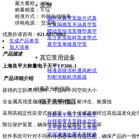
最大量程： 30Kg
+
泵类
称量精度： 0.1g
校准方式： 外部自动校准
循环水真空泵
旋片式真
供电电源： 交流电
空泵
隔膜泵
无油真空泵
蠕动泵
恒流泵
微型真空
优惠价请咨询：
021-80370061
泵
注射泵
取样泵
皮带式
生成产品单页
真空泵
单级真空泵
加入清单
产品描述
+
其它常用设备
上海良平大称量电子天平YP30K-1
移液器
除湿机
通风柜
试
剂柜
洗瓶机
洗眼器
产品详细介绍
计量及分析仪器
获得的立卧两用结构，可适应不同空间大小
+
电子天平|衡器
全金属高强度底座及不锈钢秤盘，耐冲击、耐腐蚀
采用高稳定性应变式传感器，每个传感器都经过高低温老化处
分析天平
电子天平
电子
台秤
密度天平
静水力学
限位保护装置，确保传感器在超载时不至损坏
天平
硬质泡沫吸水率测
定仪
液体比重天平
快速
软件系统可针对不同的传感器实现智能匹配，确保产品的一致