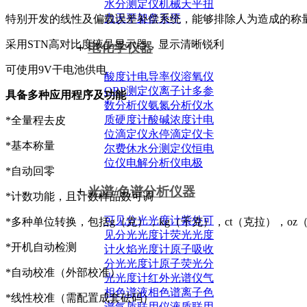
水分测定仪
机械天平
扭
力天平
架盘天平
特别开发的线性及偏载误差补偿系统，能够排除人为造成的称
采用STN高对比度液晶显示器，显示清晰锐利
+
电化学仪器
可使用9V干电池供电
酸度计
电导率仪
溶氧仪
ORP测定仪
离子计
多参
具备多种应用程序及功能
数分析仪
氨氮分析仪
水
质硬度计
酸碱浓度计
电
*全量程去皮
位滴定仪
永停滴定仪
卡
*基本称量
尔费休水分测定仪
恒电
位仪
电解分析仪
电极
*自动回零
+
光谱/色谱分析仪器
*计数功能，且计数样品数可调
可见分光光度计
紫外可
*多种单位转换，包括g（克），kg（千克），ct（克拉），oz
见分光光度计
荧光光度
*开机自动检测
计
火焰光度计
原子吸收
分光光度计
原子荧光分
*自动校准（外部校准）
光光度计
红外光谱仪
气
相色谱
液相色谱
离子色
*线性校准（需配置成套砝码）
谱
气质联用仪
液质联用