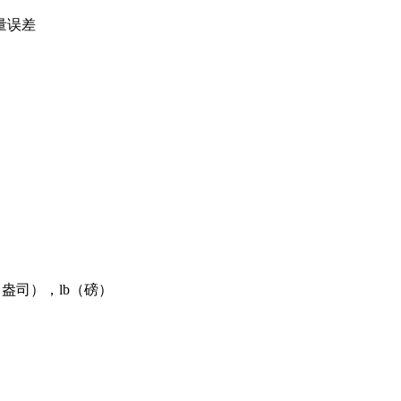
量误差
（盎司），lb（磅）