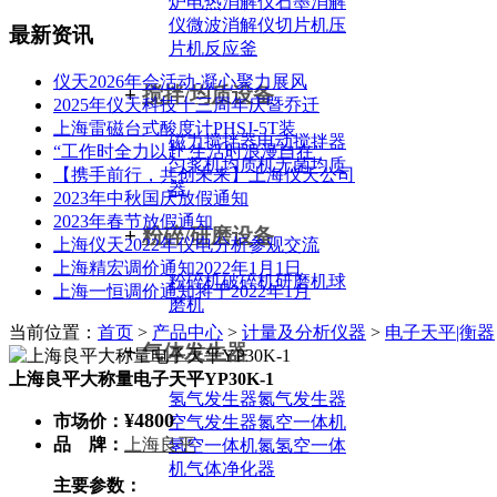
炉
电热消解仪
石墨消解
仪
微波消解仪
切片机
压
最新资讯
片机
反应釜
仪天2026年会活动-凝心聚力展风
+
搅拌/均质设备
2025年仪天科技十三周年庆暨乔迁
上海雷磁台式酸度计PHSJ-5T装
磁力搅拌器
电动搅拌器
“工作时全力以赴 生活时浪漫自在”
匀浆机
均质机
无菌均质
【携手前行，共创未来】上海仪天公司
器
2023年中秋国庆放假通知
2023年春节放假通知
+
粉碎/研磨设备
上海仪天2022年仪电分析参观交流
上海精宏调价通知2022年1月1日
粉碎机
破碎机
研磨机
球
上海一恒调价通知将于2022年1月
磨机
当前位置：
首页
>
产品中心
>
计量及分析仪器
>
电子天平|衡器
+
气体发生器
上海良平大称量电子天平YP30K-1
氢气发生器
氮气发生器
¥4800
市场价：
空气发生器
氮空一体机
品 牌：
上海良平
氢空一体机
氮氢空一体
机
气体净化器
主要参数：