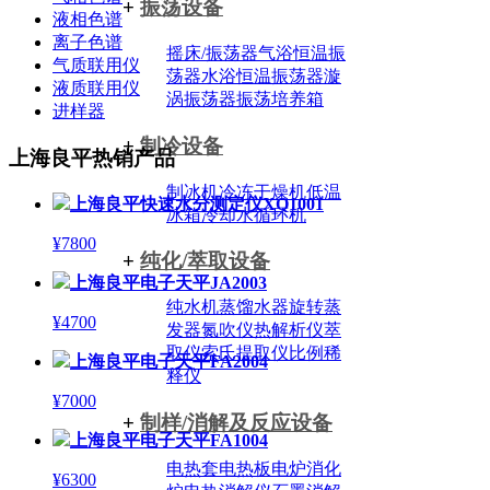
+
振荡设备
液相色谱
离子色谱
摇床/振荡器
气浴恒温振
气质联用仪
荡器
水浴恒温振荡器
漩
液质联用仪
涡振荡器
振荡培养箱
进样器
+
制冷设备
上海良平热销产品
制冰机
冷冻干燥机
低温
上海良平快速水分测定仪XQ1001
冰箱
冷却水循环机
¥7800
+
纯化/萃取设备
上海良平电子天平JA2003
纯水机
蒸馏水器
旋转蒸
¥4700
发器
氮吹仪
热解析仪
萃
取仪
索氏提取仪
比例稀
上海良平电子天平FA2004
释仪
¥7000
+
制样/消解及反应设备
上海良平电子天平FA1004
电热套
电热板
电炉
消化
¥6300