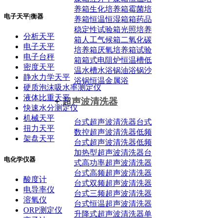
养箱
生化培养箱
霉菌培
电子天平|衡器
养箱
恒温恒湿箱箱
药品
稳定性试验箱
光照培养
分析天平
箱
人工气候箱
二氧化碳
电子天平
培养箱
厌氧培养箱
试验
电子台秤
箱
箱式电阻炉
恒温槽
低
密度天平
温水槽
水浴锅
油浴锅
沙
静水力学天平
浴锅
恒温金属浴
硬质泡沫吸水率测定仪
液体比重天平
+
超声波清洗器
快速水分测定仪
机械天平
台式超声波清洗器
台式
扭力天平
数控超声波清洗器
低频
架盘天平
台式超声波清洗器
低频
加热型超声波清洗器
台
电化学仪器
式高功率超声波清洗器
台式高频超声波清洗器
酸度计
台式双频超声波清洗器
电导率仪
台式三频超声波清洗器
溶氧仪
台式恒温超声波清洗器
ORP测定仪
升降式超声波清洗器
单