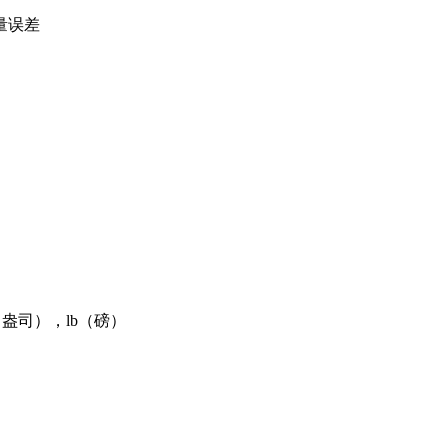
量误差
（盎司），lb（磅）