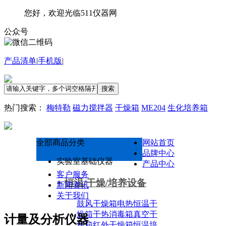
您好，欢迎光临511仪器网
公众号
产品清单
|
手机版
|
搜索
热门搜索：
梅特勒
磁力搅拌器
干燥箱
ME204
生化培养箱
全部商品分类
网站首页
品牌中心
实验室基础仪器
产品中心
客户服务
+
恒温/干燥/培养设备
新闻资讯
关于我们
鼓风干燥箱
电热恒温干
燥箱
干热消毒箱
真空干
计量及分析仪器
燥箱
红外干燥箱
恒温培