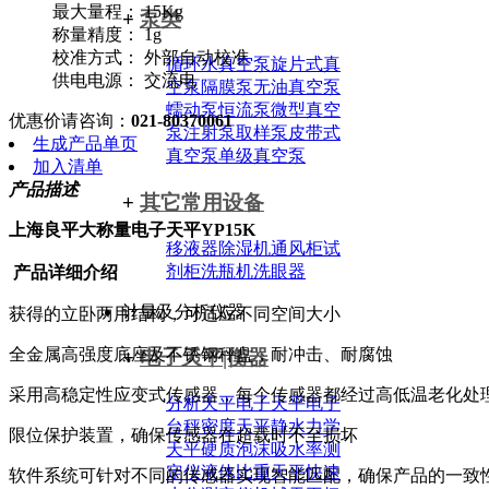
最大量程： 15Kg
+
泵类
称量精度： 1g
校准方式： 外部自动校准
循环水真空泵
旋片式真
供电电源： 交流电
空泵
隔膜泵
无油真空泵
蠕动泵
恒流泵
微型真空
优惠价请咨询：
021-80370061
泵
注射泵
取样泵
皮带式
生成产品单页
真空泵
单级真空泵
加入清单
产品描述
+
其它常用设备
上海良平大称量电子天平YP15K
移液器
除湿机
通风柜
试
剂柜
洗瓶机
洗眼器
产品详细介绍
计量及分析仪器
获得的立卧两用结构，可适应不同空间大小
全金属高强度底座及不锈钢秤盘，耐冲击、耐腐蚀
+
电子天平|衡器
采用高稳定性应变式传感器，每个传感器都经过高低温老化处
分析天平
电子天平
电子
台秤
密度天平
静水力学
限位保护装置，确保传感器在超载时不至损坏
天平
硬质泡沫吸水率测
定仪
液体比重天平
快速
软件系统可针对不同的传感器实现智能匹配，确保产品的一致