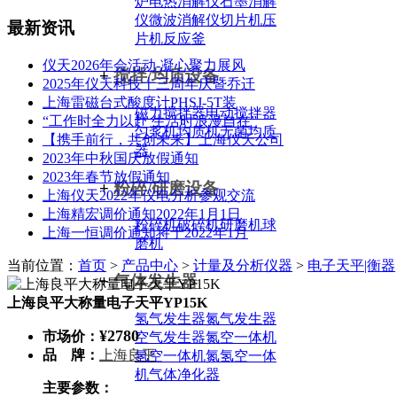
炉
电热消解仪
石墨消解
仪
微波消解仪
切片机
压
最新资讯
片机
反应釜
仪天2026年会活动-凝心聚力展风
+
搅拌/均质设备
2025年仪天科技十三周年庆暨乔迁
上海雷磁台式酸度计PHSJ-5T装
磁力搅拌器
电动搅拌器
“工作时全力以赴 生活时浪漫自在”
匀浆机
均质机
无菌均质
【携手前行，共创未来】上海仪天公司
器
2023年中秋国庆放假通知
2023年春节放假通知
+
粉碎/研磨设备
上海仪天2022年仪电分析参观交流
上海精宏调价通知2022年1月1日
粉碎机
破碎机
研磨机
球
上海一恒调价通知将于2022年1月
磨机
当前位置：
首页
>
产品中心
>
计量及分析仪器
>
电子天平|衡器
+
气体发生器
上海良平大称量电子天平YP15K
氢气发生器
氮气发生器
¥2780
市场价：
空气发生器
氮空一体机
品 牌：
上海良平
氢空一体机
氮氢空一体
机
气体净化器
主要参数：