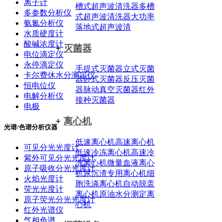
离子计
槽式超声波清洗器
多槽
多参数分析仪
式超声波清洗器
大功率
氨氮分析仪
落地式超声波清
水质硬度计
酸碱浓度计
+
灭菌器
电位滴定仪
永停滴定仪
手提式灭菌器
立式灭菌
卡尔费休水分测定仪
器
卧式灭菌器
反压灭菌
恒电位仪
器
脉动真空灭菌器
红外
电解分析仪
接种灭菌器
电极
+
离心机
光谱/色谱分析仪器
低速离心机
高速离心机
可见分光光度计
低速冷冻离心机
高速冷
紫外可见分光光度计
冻离心机
微量血液离心
原子吸收分光光度计
机
尿沉渣专用离心机
细
火焰光度计
胞洗涤离心机
自动脱盖
荧光光度计
离心机
原油水分测定离
原子荧光分光光度计
心机
红外光谱仪
气相色谱