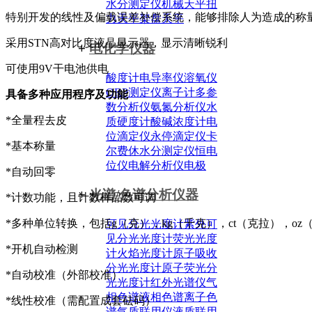
水分测定仪
机械天平
扭
特别开发的线性及偏载误差补偿系统，能够排除人为造成的称
力天平
架盘天平
采用STN高对比度液晶显示器，显示清晰锐利
+
电化学仪器
可使用9V干电池供电
酸度计
电导率仪
溶氧仪
ORP测定仪
离子计
多参
具备多种应用程序及功能
数分析仪
氨氮分析仪
水
*全量程去皮
质硬度计
酸碱浓度计
电
位滴定仪
永停滴定仪
卡
*基本称量
尔费休水分测定仪
恒电
位仪
电解分析仪
电极
*自动回零
+
光谱/色谱分析仪器
*计数功能，且计数样品数可调
*多种单位转换，包括g（克），kg（千克），ct（克拉），oz
可见分光光度计
紫外可
见分光光度计
荧光光度
*开机自动检测
计
火焰光度计
原子吸收
分光光度计
原子荧光分
*自动校准（外部校准）
光光度计
红外光谱仪
气
相色谱
液相色谱
离子色
*线性校准（需配置成套砝码）
谱
气质联用仪
液质联用