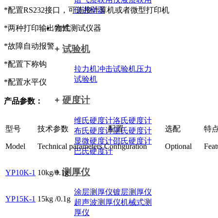
*配置RS232接口，可连接计算机或者微型打印机
仪
进样器
*两种打印输出方式
物性测试仪器
*故障自动报警
+
试验机
*配置下称钩
拉力机
冲击试验机
压力
试验机
*配置水平仪
+
硬度计
产品参数：
维氏硬度计
洛氏硬度计
型号
技术参数
配置
选配
特
布氏硬度计
里氏硬度计
显微硬度计
邵氏硬度计
Model
Technical parameters
Configuration
Optional
Feat
巴氏硬度计
+
测厚仪
YP10K-1
10kg/0.1g
涂层测厚仪
镀层测厚仪
YP15K-1
15kg /0.1g
超声波测厚仪
机械式测
厚仪