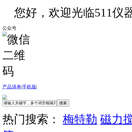
您好，欢迎光临511仪
公众号
产品清单
|
手机版
|
搜索
热门搜索：
梅特勒
磁力