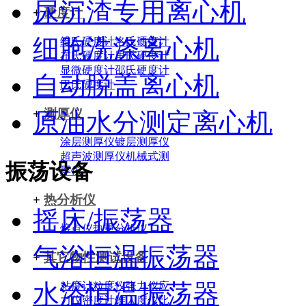
尿沉渣专用离心机
+
硬度计
细胞洗涤离心机
维氏硬度计
洛氏硬度计
布氏硬度计
里氏硬度计
显微硬度计
邵氏硬度计
自动脱盖离心机
巴氏硬度计
+
测厚仪
原油水分测定离心机
涂层测厚仪
镀层测厚仪
超声波测厚仪
机械式测
振荡设备
厚仪
+
热分析仪
摇床/振荡器
熔点仪
热重分析仪
气浴恒温振荡器
+
其它物性测试设备
水浴恒温振荡器
粘度计
粒度仪
张力仪
应
力仪
密度计
锥入度仪
比