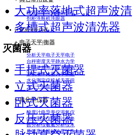
大功率落地式超声波清
移液器
除湿机
通风柜
试
剂柜
洗瓶机
洗眼器
多槽式超声波清洗器
计量及分析仪器
+
电子天平|衡器
灭菌器
分析天平
电子天平
电子
台秤
密度天平
静水力学
手提式灭菌器
天平
硬质泡沫吸水率测
定仪
液体比重天平
快速
水分测定仪
机械天平
扭
立式灭菌器
力天平
架盘天平
卧式灭菌器
+
电化学仪器
酸度计
电导率仪
溶氧仪
反压灭菌器
ORP测定仪
离子计
多参
数分析仪
氨氮分析仪
水
脉动真空灭菌器
质硬度计
酸碱浓度计
电