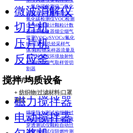
测仪
风速仪
臭氧检测仪
一氧化碳检测仪
二氧化
微波消解仪
硫检测仪
甲醛检测仪
二
氧化碳检测仪
VOC检测
切片机
仪
气体流量计
颗粒计数
器
烟雾发生器
烟尘烟气
监测
VOCs/SVOCs/氟化
压片机
物/非甲烷总烃采样
气
体/颗粒物采样器
流量及
反应釜
压力校准仪
环境放射性
监测
烟尘烟气取样管
切
割器
搅拌/均质设备
材料试验及行业专用
+
纺织物|过滤材料|口罩
磁力搅拌器
测试
呼吸阻力测试仪
细菌过
电动搅拌器
滤效率检测仪
合成血液
穿透测试仪
颗粒自动过
滤效率测试仪
阻燃性测