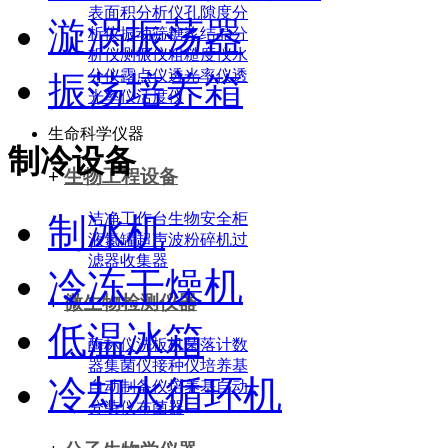
表面积分析仪
孔隙度分
漩涡振荡器
析仪
振动筛
糖浆结晶分
析仪
测振仪
粗糙度仪
水
分仪
露点仪
透光率仪
透
振荡培养箱
光率仪
活度仪
生命科学仪器
制冷设备
+
生物工程设备
洁净工作台
生物安全柜
制冰机
液氮罐
超声波粉碎机
过
滤器
收集器
冷冻干燥机
+
微生物检测仪器
低温冰箱
酶标仪
洗板机
菌落计数
器
集菌仪
接种仪
培养基
冷却水循环机
自动制备仪
培养基自动
分装仪
布菌器