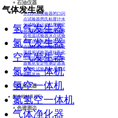
+
石油仪器
气体发生器
开口闪点试验器
闭口闪
点试验器
恩氏粘度计
水
分试验器
运动粘度测定
氢气发生器
器
馏程试验器
密度试验
器
低温试验器
冰点试验
氮气发生器
器
凝点倾点试验器
冷滤
点试验器
铜片腐蚀试验
器
残炭试验器
液抗乳化
空气发生器
性能试验器
蒸汽压试验
器
氧化安定性测定器
蒸
氮空一体机
发损失试验器
针入度试
验器
其他
氢空一体机
+
煤炭仪器
氮氢空一体机
配件耗材及其它
+
色谱周边
气体净化器