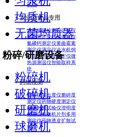
匀浆机
试仪
均质机
+
农业及食品专用
无菌均质器
农药残留检测仪
定氮仪
脂肪测定仪
纤维测定仪
氮磷钙测定仪
黄曲霉素
测定仪
滴定仪
冷水机
饲
粉碎/研磨设备
料混合均匀度测定仪
微
热源测温仪
智能取样系
统
粉碎机
+
药物检测
破碎机
崩解仪
溶出度仪
脆碎度
测定仪
药物硬度测定仪
研磨机
融变时限试验仪
澄明度
检测仪
包衣机
片剂多用
测定仪
药物透皮扩散试
球磨机
验仪