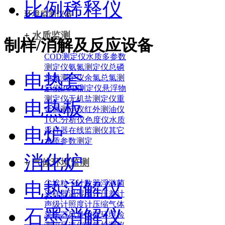
比例稀释仪
环境监测仪器
+
水质监测
制样/消解及反应设备
COD测定仪
水质多参数
测定仪
氨氮测定仪
总磷
电热套
总氮测定仪
余氯总氯测
定仪
BOD测定仪
悬浮物
测定仪
无机盐测定仪
重
电热板
金属测定仪
红外测油仪
TOC分析仪
色度仪
水质
电炉
采样器
在线监测仪
其它
水质参数测定
消化炉
+
气体环境监测
电热消解仪
尘埃粒子计数器
浮游菌
采样器
温湿度计
压差计
声级计
照度计
压缩气体
石墨消解仪
采集器
风量仪
微环境检