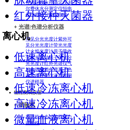
位滴定仪
永停滴定仪
卡
尔费休水分测定仪
恒电
红外接种灭菌器
位仪
电解分析仪
电极
+
光谱/色谱分析仪器
离心机
可见分光光度计
紫外可
见分光光度计
荧光光度
计
火焰光度计
原子吸收
低速离心机
分光光度计
原子荧光分
光光度计
红外光谱仪
气
高速离心机
相色谱
液相色谱
离子色
谱
气质联用仪
液质联用
仪
进样器
低速冷冻离心机
物性测试仪器
高速冷冻离心机
+
试验机
微量血液离心机
拉力机
冲击试验机
压力
试验机