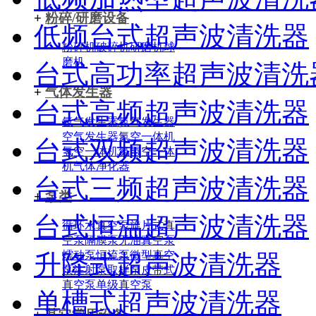
+
粉碎/研磨设备
低频台式超声波清洗器
粉碎机
破碎机
研磨机
球
磨机
台式高功率超声波清洗
+
气体发生器
台式高频超声波清洗器
氢气发生器
氮气发生器
空气发生器
氮空一体机
台式双频超声波清洗器
氢空一体机
氮氢空一体
机
气体净化器
台式三频超声波清洗器
+
泵类
台式恒温超声波清洗器
循环水真空泵
旋片式真
空泵
隔膜泵
无油真空泵
蠕动泵
恒流泵
微型真空
升降式超声波清洗器
泵
注射泵
取样泵
皮带式
真空泵
单级真空泵
单槽式超声波清洗器
+
其它常用设备