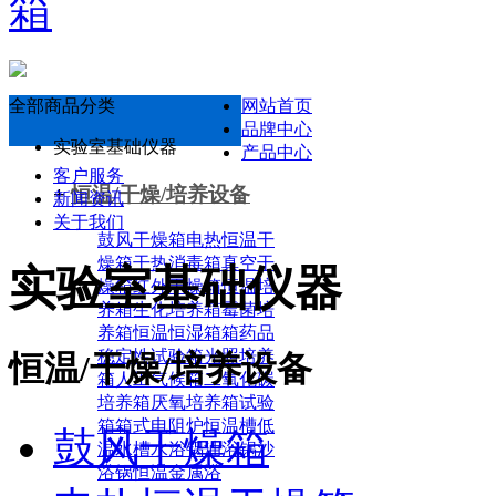
箱
全部商品分类
网站首页
品牌中心
实验室基础仪器
产品中心
客户服务
+
恒温/干燥/培养设备
新闻资讯
关于我们
鼓风干燥箱
电热恒温干
燥箱
干热消毒箱
真空干
实验室基础仪器
燥箱
红外干燥箱
恒温培
养箱
生化培养箱
霉菌培
养箱
恒温恒湿箱箱
药品
稳定性试验箱
光照培养
恒温/干燥/培养设备
箱
人工气候箱
二氧化碳
培养箱
厌氧培养箱
试验
箱
箱式电阻炉
恒温槽
低
鼓风干燥箱
温水槽
水浴锅
油浴锅
沙
浴锅
恒温金属浴