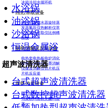
冰箱
冷却水循环机
水浴锅
+
纯化/萃取设备
油浴锅
纯水机
蒸馏水器
旋转蒸
发器
氮吹仪
热解析仪
萃
沙浴锅
取仪
索氏提取仪
比例稀
释仪
恒温金属浴
+
制样/消解及反应设备
电热套
电热板
电炉
消化
超声波清洗器
炉
电热消解仪
石墨消解
仪
微波消解仪
切片机
压
片机
反应釜
台式超声波清洗器
+
搅拌/均质设备
台式数控超声波清洗器
磁力搅拌器
电动搅拌器
匀浆机
均质机
无菌均质
器
低频加热型超声波清洗