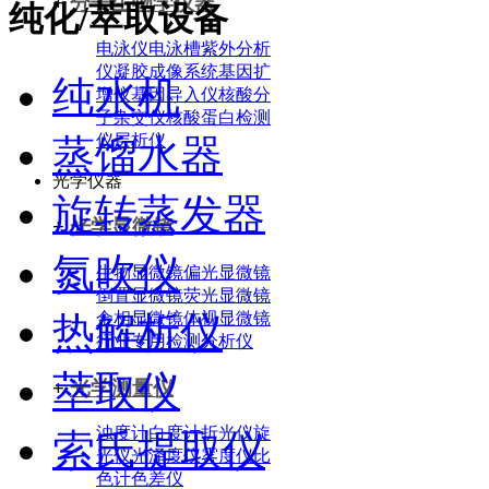
+
分子生物学仪器
纯化/萃取设备
电泳仪
电泳槽
紫外分析
仪
凝胶成像系统
基因扩
纯水机
增仪
基因导入仪
核酸分
子杂交仪
核酸蛋白检测
仪
层析仪
蒸馏水器
光学仪器
旋转蒸发器
+
光学显微镜
氮吹仪
生物显微镜
偏光显微镜
倒置显微镜
荧光显微镜
金相显微镜
体视显微镜
热解析仪
行业专用检测分析仪
萃取仪
+
光学测量仪
浊度计
白度计
折光仪
旋
索氏提取仪
光仪
光泽度仪
雾度仪
比
色计
色差仪