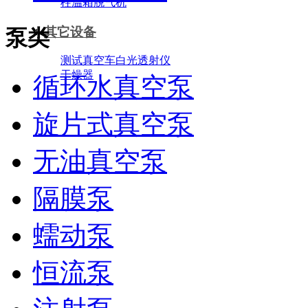
柱温箱
脱气机
+
其它设备
泵类
测试真空车
白光透射仪
干燥器
循环水真空泵
旋片式真空泵
无油真空泵
隔膜泵
蠕动泵
恒流泵