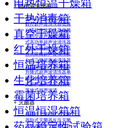
电热恒温干燥箱
+
超声波清洗器
干热消毒箱
台式超声波清洗器
台式
数控超声波清洗器
低频
台式超声波清洗器
低频
真空干燥箱
加热型超声波清洗器
台
式高功率超声波清洗器
红外干燥箱
台式高频超声波清洗器
台式双频超声波清洗器
台式三频超声波清洗器
恒温培养箱
台式恒温超声波清洗器
升降式超声波清洗器
单
生化培养箱
槽式超声波清洗器
多槽
式超声波清洗器
大功率
落地式超声波清
霉菌培养箱
+
灭菌器
恒温恒湿箱箱
手提式灭菌器
立式灭菌
器
卧式灭菌器
反压灭菌
药品稳定性试验箱
器
脉动真空灭菌器
红外