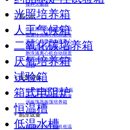
接种灭菌器
光照培养箱
+
离心机
人工气候箱
低速离心机
高速离心机
低速冷冻离心机
高速冷
冻离心机
微量血液离心
二氧化碳培养箱
机
尿沉渣专用离心机
细
胞洗涤离心机
自动脱盖
厌氧培养箱
离心机
原油水分测定离
心机
试验箱
+
振荡设备
箱式电阻炉
摇床/振荡器
气浴恒温振
荡器
水浴恒温振荡器
漩
涡振荡器
振荡培养箱
恒温槽
+
制冷设备
低温水槽
制冰机
冷冻干燥机
低温