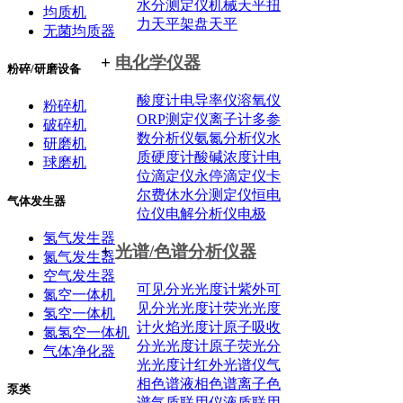
水分测定仪
机械天平
扭
均质机
力天平
架盘天平
无菌均质器
+
电化学仪器
粉碎/研磨设备
酸度计
电导率仪
溶氧仪
粉碎机
ORP测定仪
离子计
多参
破碎机
数分析仪
氨氮分析仪
水
研磨机
质硬度计
酸碱浓度计
电
球磨机
位滴定仪
永停滴定仪
卡
尔费休水分测定仪
恒电
气体发生器
位仪
电解分析仪
电极
氢气发生器
+
光谱/色谱分析仪器
氮气发生器
空气发生器
可见分光光度计
紫外可
氮空一体机
见分光光度计
荧光光度
氢空一体机
计
火焰光度计
原子吸收
氮氢空一体机
分光光度计
原子荧光分
气体净化器
光光度计
红外光谱仪
气
相色谱
液相色谱
离子色
泵类
谱
气质联用仪
液质联用