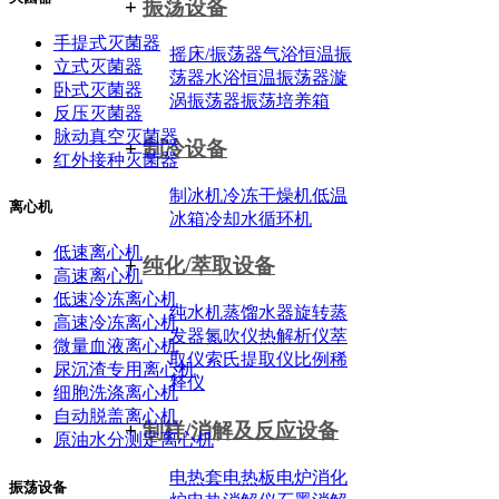
+
振荡设备
手提式灭菌器
摇床/振荡器
气浴恒温振
立式灭菌器
荡器
水浴恒温振荡器
漩
卧式灭菌器
涡振荡器
振荡培养箱
反压灭菌器
脉动真空灭菌器
+
制冷设备
红外接种灭菌器
制冰机
冷冻干燥机
低温
离心机
冰箱
冷却水循环机
低速离心机
+
纯化/萃取设备
高速离心机
低速冷冻离心机
纯水机
蒸馏水器
旋转蒸
高速冷冻离心机
发器
氮吹仪
热解析仪
萃
微量血液离心机
取仪
索氏提取仪
比例稀
尿沉渣专用离心机
释仪
细胞洗涤离心机
自动脱盖离心机
+
制样/消解及反应设备
原油水分测定离心机
电热套
电热板
电炉
消化
振荡设备