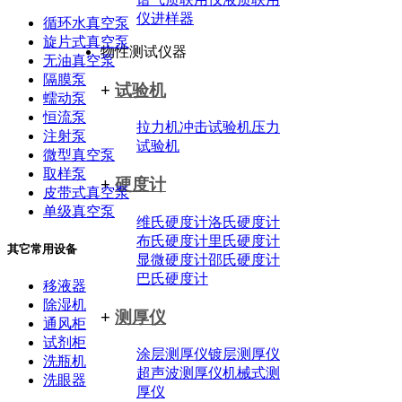
仪
进样器
循环水真空泵
旋片式真空泵
物性测试仪器
无油真空泵
隔膜泵
+
试验机
蠕动泵
恒流泵
拉力机
冲击试验机
压力
注射泵
试验机
微型真空泵
取样泵
+
硬度计
皮带式真空泵
单级真空泵
维氏硬度计
洛氏硬度计
布氏硬度计
里氏硬度计
其它常用设备
显微硬度计
邵氏硬度计
巴氏硬度计
移液器
除湿机
+
测厚仪
通风柜
试剂柜
涂层测厚仪
镀层测厚仪
洗瓶机
超声波测厚仪
机械式测
洗眼器
厚仪