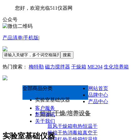
您好，欢迎光临511仪器网
公众号
产品清单
|
手机版
|
搜索
热门搜索：
梅特勒
磁力搅拌器
干燥箱
ME204
生化培养箱
全部商品分类
网站首页
品牌中心
实验室基础仪器
产品中心
客户服务
+
恒温/干燥/培养设备
新闻资讯
关于我们
鼓风干燥箱
电热恒温干
燥箱
干热消毒箱
真空干
实验室基础仪器
燥箱
红外干燥箱
恒温培