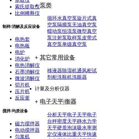
萃取仪
+
泵类
索氏提取仪
比例稀释仪
循环水真空泵
旋片式真
空泵
隔膜泵
无油真空泵
制样/消解及反应设备
蠕动泵
恒流泵
微型真空
泵
注射泵
取样泵
皮带式
电热套
真空泵
单级真空泵
电热板
电炉
+
其它常用设备
消化炉
电热消解仪
移液器
除湿机
通风柜
试
石墨消解仪
剂柜
洗瓶机
洗眼器
微波消解仪
切片机
计量及分析仪器
压片机
反应釜
+
电子天平|衡器
搅拌/均质设备
分析天平
电子天平
电子
台秤
密度天平
静水力学
磁力搅拌器
天平
硬质泡沫吸水率测
电动搅拌器
定仪
液体比重天平
快速
匀浆机