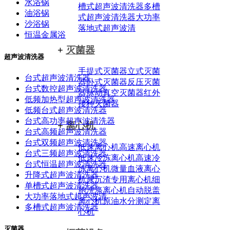
水浴锅
槽式超声波清洗器
多槽
油浴锅
式超声波清洗器
大功率
沙浴锅
落地式超声波清
恒温金属浴
+
灭菌器
超声波清洗器
手提式灭菌器
立式灭菌
台式超声波清洗器
器
卧式灭菌器
反压灭菌
台式数控超声波清洗器
器
脉动真空灭菌器
红外
低频加热型超声波清洗器
接种灭菌器
低频台式超声波清洗器
台式高功率超声波清洗器
+
离心机
台式高频超声波清洗器
台式双频超声波清洗器
低速离心机
高速离心机
台式三频超声波清洗器
低速冷冻离心机
高速冷
台式恒温超声波清洗器
冻离心机
微量血液离心
升降式超声波清洗器
机
尿沉渣专用离心机
细
单槽式超声波清洗器
胞洗涤离心机
自动脱盖
大功率落地式超声波清
离心机
原油水分测定离
多槽式超声波清洗器
心机
灭菌器