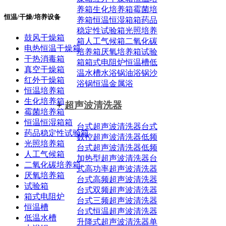
养箱
生化培养箱
霉菌培
恒温/干燥/培养设备
养箱
恒温恒湿箱箱
药品
稳定性试验箱
光照培养
鼓风干燥箱
箱
人工气候箱
二氧化碳
电热恒温干燥箱
培养箱
厌氧培养箱
试验
干热消毒箱
箱
箱式电阻炉
恒温槽
低
真空干燥箱
温水槽
水浴锅
油浴锅
沙
红外干燥箱
浴锅
恒温金属浴
恒温培养箱
生化培养箱
+
超声波清洗器
霉菌培养箱
恒温恒湿箱箱
台式超声波清洗器
台式
药品稳定性试验箱
数控超声波清洗器
低频
光照培养箱
台式超声波清洗器
低频
人工气候箱
加热型超声波清洗器
台
二氧化碳培养箱
式高功率超声波清洗器
厌氧培养箱
台式高频超声波清洗器
试验箱
台式双频超声波清洗器
箱式电阻炉
台式三频超声波清洗器
恒温槽
台式恒温超声波清洗器
低温水槽
升降式超声波清洗器
单