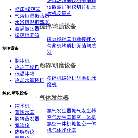
炉
电热消解仪
石墨消解
仪
微波消解仪
切片机
压
摇床/振荡器
片机
反应釜
气浴恒温振荡器
水浴恒温振荡器
+
搅拌/均质设备
漩涡振荡器
振荡培养箱
磁力搅拌器
电动搅拌器
匀浆机
均质机
无菌均质
制冷设备
器
制冰机
+
粉碎/研磨设备
冷冻干燥机
低温冰箱
粉碎机
破碎机
研磨机
球
冷却水循环机
磨机
纯化/萃取设备
+
气体发生器
纯水机
氢气发生器
氮气发生器
蒸馏水器
空气发生器
氮空一体机
旋转蒸发器
氢空一体机
氮氢空一体
氮吹仪
机
气体净化器
热解析仪